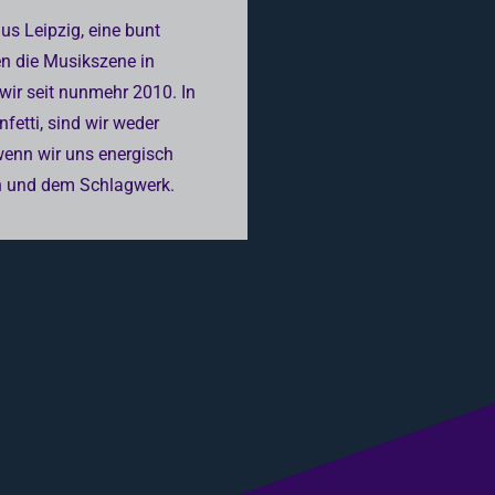
aus Leipzig, eine bunt
n die Musikszene in
wir seit nunmehr 2010. In
fetti, sind wir weder
wenn wir uns energisch
n und dem Schlagwerk.