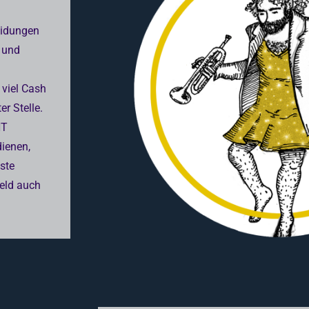
eidungen
 und
 viel Cash
r Stelle.
HT
dienen,
ste
eld auch