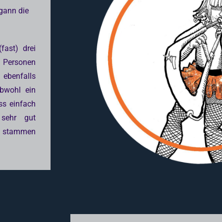
egann die
fast) drei
5 Personen
ebenfalls
Obwohl ein
ss einfach
 sehr gut
s stammen