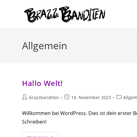
Zum
Inhalt
springen
Allgemein
Hallo Welt!
Beitrags-
Beitrag
Beitrags-
brazzbanditen
18. November 2023
Allgem
Autor:
veröffentlicht:
Kategorie:
Willkommen bei WordPress. Dies ist dein erster B
Schreiben!